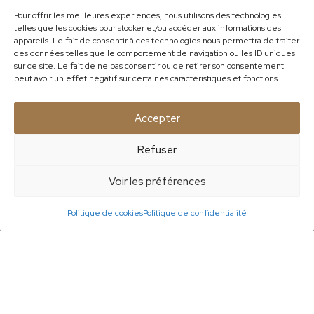
Pour offrir les meilleures expériences, nous utilisons des technologies
telles que les cookies pour stocker et/ou accéder aux informations des
appareils. Le fait de consentir à ces technologies nous permettra de traiter
SECTEURS
des données telles que le comportement de navigation ou les ID uniques
sur ce site. Le fait de ne pas consentir ou de retirer son consentement
Résidences privées
peut avoir un effet négatif sur certaines caractéristiques et fonctions.
Caveaux de dégustation
Banques d’accueil & Bureaux
Accepter
Boutiques
Bars, Hôtels & Restaurants
Refuser
Cuisines
Voir les préférences
Politique de cookies
Politique de confidentialité
-
-
©Kieffer Menuiserie copyright 2020
Contact
-
-
Mentions légales
Politique de cookies
Politique de confidentialité