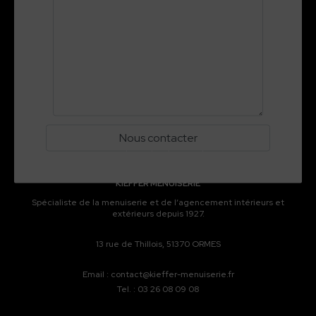
Newsletter
Vous souhaitez nous suivre davantage et recevoir un
email lorsqu'un projet est publié ?
KIEFFER MENUISERIE
Spécialiste de la menuiserie et de l’agencement intérieurs et
extérieurs depuis 1927.
13 rue de Thillois, 51370 ORMES
Email :
contact@kieffer-menuiserie.fr
Tel. :
03 26 08 09 08