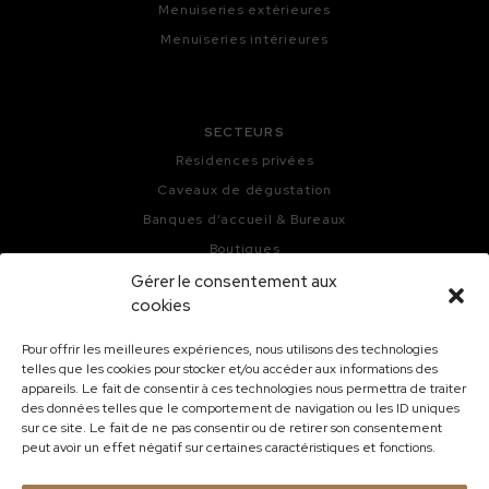
Menuiseries extérieures
Menuiseries intérieures
SECTEURS
Résidences privées
Caveaux de dégustation
Banques d’accueil & Bureaux
Boutiques
Bars, Hôtels & Restaurants
Gérer le consentement aux
cookies
Cuisines
Pour offrir les meilleures expériences, nous utilisons des technologies
telles que les cookies pour stocker et/ou accéder aux informations des
appareils. Le fait de consentir à ces technologies nous permettra de traiter
des données telles que le comportement de navigation ou les ID uniques
sur ce site. Le fait de ne pas consentir ou de retirer son consentement
peut avoir un effet négatif sur certaines caractéristiques et fonctions.
-
-
©Kieffer Menuiserie copyright 2020
Contact
-
-