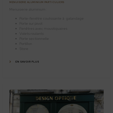
MENUISERIE ALUMINIUM PARTICULIERS
Menuiserie aluminium :
Porte-fenêtre coulissante à galandage
Porte sur pivot
Fenêtres avec moustiquaires
Volets roulants
Porte sectionnelle
Portillon
Store
EN SAVOIR PLUS