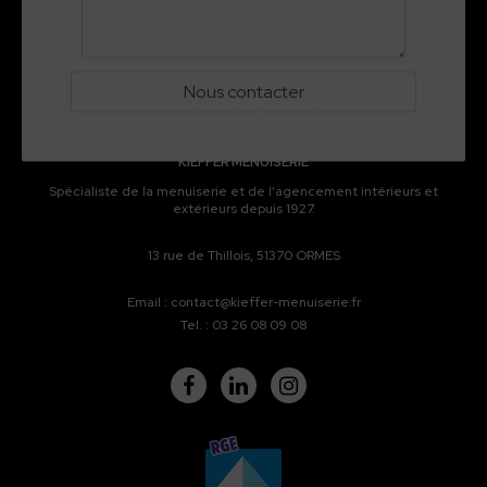
Newsletter
Vous souhaitez nous suivre davantage et recevoir un
email lorsqu'un projet est publié ?
KIEFFER MENUISERIE
Spécialiste de la menuiserie et de l’agencement intérieurs et
extérieurs depuis 1927.
13 rue de Thillois, 51370 ORMES
Email :
contact@kieffer-menuiserie.fr
Tel. :
03 26 08 09 08