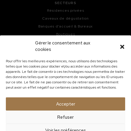
SECTEURS
Résidences privées
Caveaux de dégustation
Banques d’accueil & Bureaux
Boutiques
Bars, Hôtels & Restaurants
Gérer le consentement aux
cookies
Cuisines
Pour offrir les meilleures expériences, nous utilisons des technologies
telles que les cookies pour stocker et/ou accéder aux informations des
appareils. Le fait de consentir à ces technologies nous permettra de traiter
des données telles que le comportement de navigation ou les ID uniques
sur ce site. Le fait de ne pas consentir ou de retirer son consentement
peut avoir un effet négatif sur certaines caractéristiques et fonctions.
-
-
©Kieffer Menuiserie copyright 2020
Contact
-
-
Mentions légales
Politique de cookies
Accepter
Politique de confidentialité
Refuser
4,7
Voir les préférences