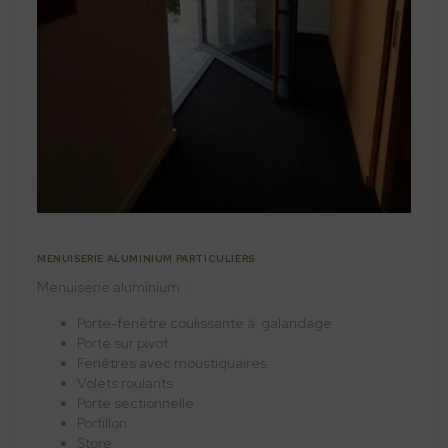
MENUISERIE ALUMINIUM PARTICULIERS
Menuiserie aluminium :
Porte-fenêtre coulissante à galandage
Porte sur pivot
Fenêtres avec moustiquaires
Volets roulants
Porte sectionnelle
Portillon
Store