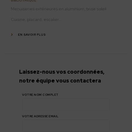
BIBLIOTHÈQUE
Menuiseries extérieures en aluminium, brise soleil.
Cuisine, placard, escalier…
EN SAVOIR PLUS
Laissez-nous vos coordonnées,
notre équipe vous contactera
CONSULTER TOUTES LES RÉALISATIONS
VOTRE NOM COMPLET
VOTRE ADRESSE EMAIL